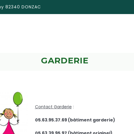
émy 82340 DONZAC
GARDERIE
Contact Garderie
:
05.63.95.37.69 (bâtiment garderie)
05.63.39.95.97 (bâtiment originel)