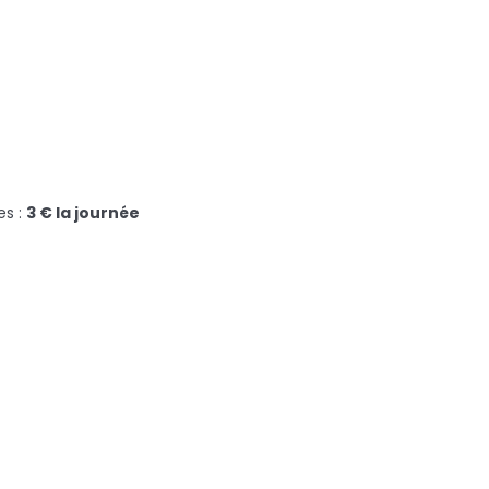
es :
3 € la journée