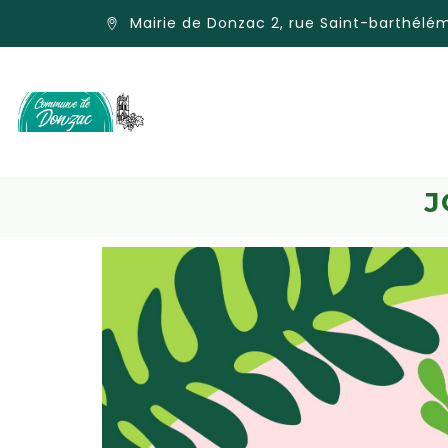
Mairie de Donzac 2, rue Saint-barthél
J