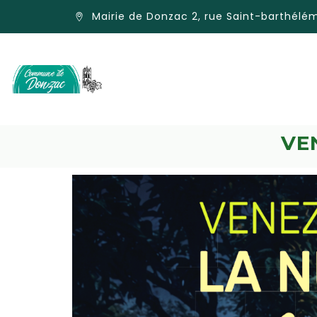
Mairie de Donzac 2, rue Saint-barthél
VE