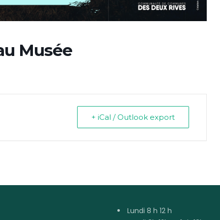
 au Musée
+ iCal / Outlook export
Lundi 8 h 12 h