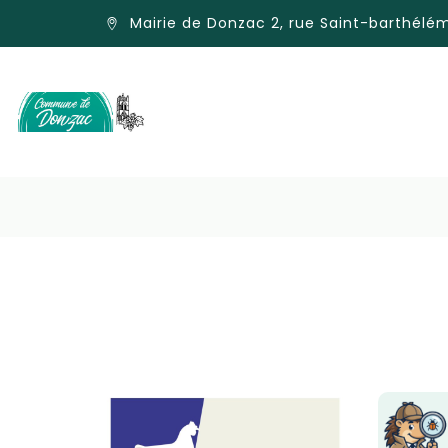
Mairie de Donzac 2, rue Saint-barthél