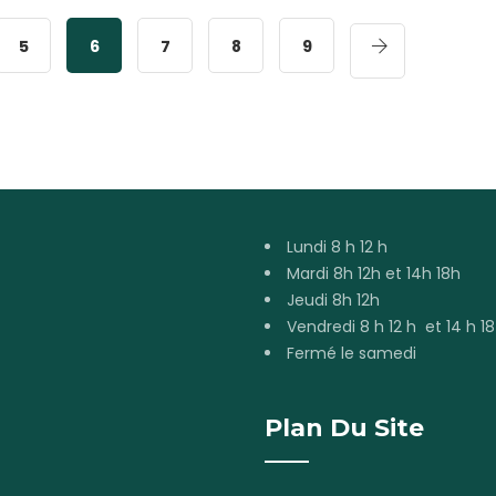
5
6
7
8
9
Lundi 8 h 12 h
Mardi 8h 12h et 14h 18h
Jeudi 8h 12h
Vendredi 8 h 12 h et 14 h 18
Fermé le samedi
Plan Du Site