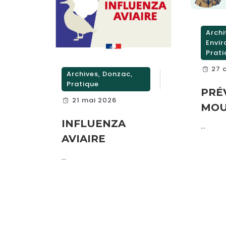
Archi
Envi
Prat
27 
Archives
,
Donzac
,
Pratique
PRÉ
21 mai 2026
MOU
INFLUENZA
...
AVIAIRE
...