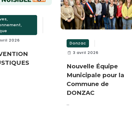
ves
,
ronnement
,
ique
avril 2026
Donzac
3 avril 2026
VENTION
STIQUES
Nouvelle Équipe
Municipale pour la
Commune de
DONZAC
...