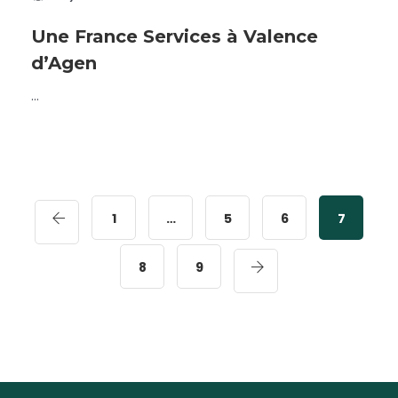
Une France Services à Valence
d’Agen
...
1
…
5
6
7
8
9